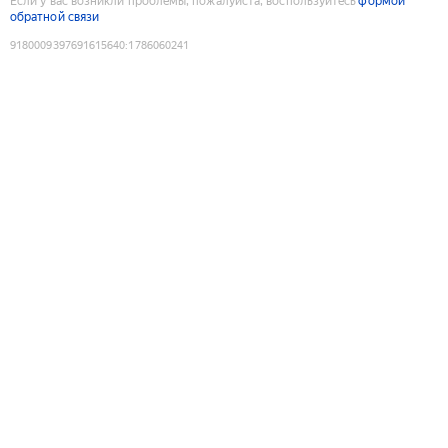
Если у вас возникли проблемы, пожалуйста, воспользуйтесь
формой
обратной связи
9180009397691615640
:
1786060241