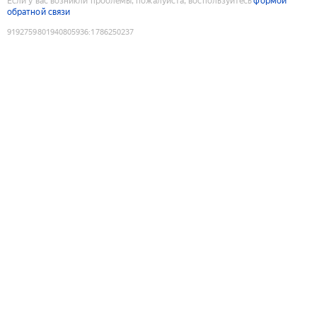
Если у вас возникли проблемы, пожалуйста, воспользуйтесь
формой
обратной связи
9192759801940805936
:
1786250237