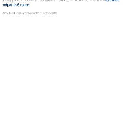
Если у вас возникли проблемы, пожалуйста, воспользуйтесь
формой
обратной связи
9193421559495790063
:
1786260098